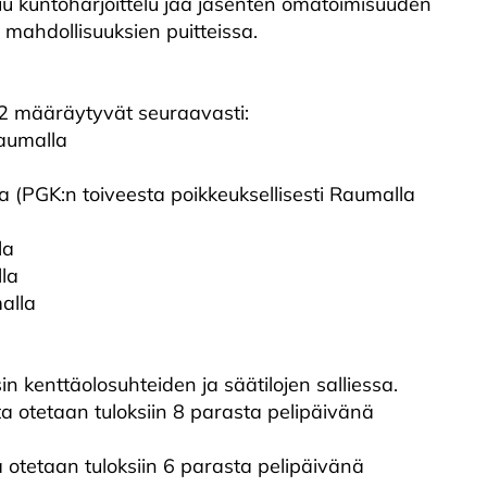
 muu kuntoharjoittelu jää jäsenten omatoimisuuden
 mahdollisuuksien puitteissa.
22 määräytyvät seuraavasti:
aumalla
 (PGK:n toiveesta poikkeuksellisesti Raumalla
la
la
alla
 kenttäolosuhteiden ja säätilojen salliessa.
sta otetaan tuloksiin 8 parasta pelipäivänä
ta otetaan tuloksiin 6 parasta pelipäivänä