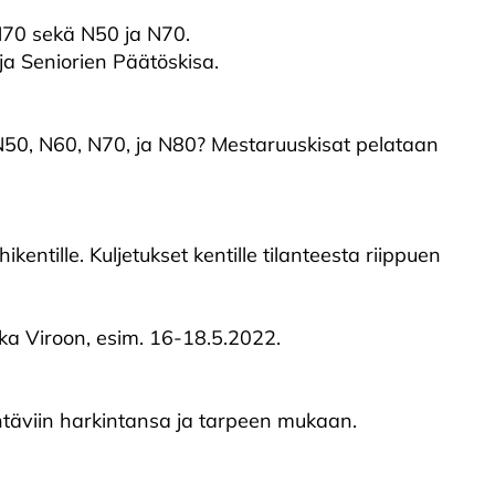
 M70 sekä N50 ja N70.
 ja Seniorien Päätöskisa.
N50, N60, N70, ja N80? Mestaruuskisat pelataan
kentille. Kuljetukset kentille tilanteesta riippuen
ka Viroon, esim. 16-18.5.2022.
tehtäviin harkintansa ja tarpeen mukaan.