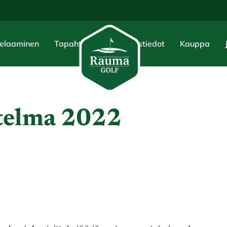
elaaminen
Tapahtumat
Yhteystiedot
Kauppa
telma 2022
2