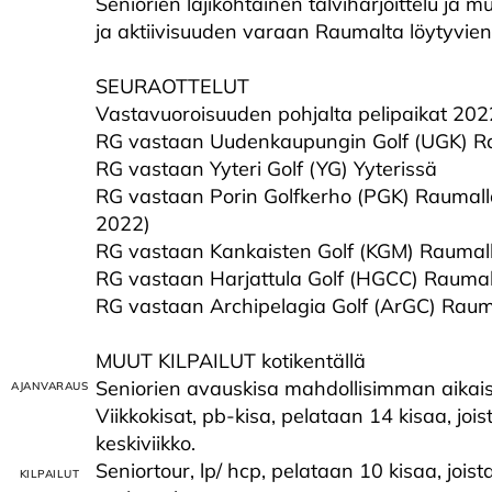
Seniorien lajikohtainen talviharjoittelu ja
ja aktiivisuuden varaan Raumalta löytyvien
SEURAOTTELUT
Vastavuoroisuuden pohjalta pelipaikat 20
RG vastaan Uudenkaupungin Golf (UGK) R
RG vastaan Yyteri Golf (YG) Yyterissä
RG vastaan Porin Golfkerho (PGK) Raumalla
2022)
RG vastaan Kankaisten Golf (KGM) Raumal
RG vastaan Harjattula Golf (HGCC) Raumal
RG vastaan Archipelagia Golf (ArGC) Raum
MUUT KILPAILUT kotikentällä
Seniorien avauskisa mahdollisimman aikaisin
Viikkokisat, pb-kisa, pelataan 14 kisaa, joi
keskiviikko.
Seniortour, lp/ hcp, pelataan 10 kisaa, jois