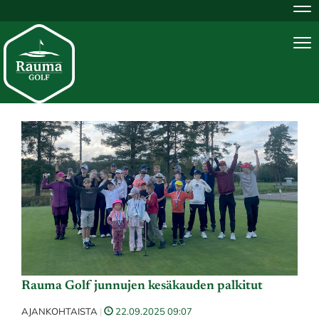
Na
Na
Rauma Golf junnujen kesäkauden palkitut
AJANKOHTAISTA
|
22.09.2025 09:07