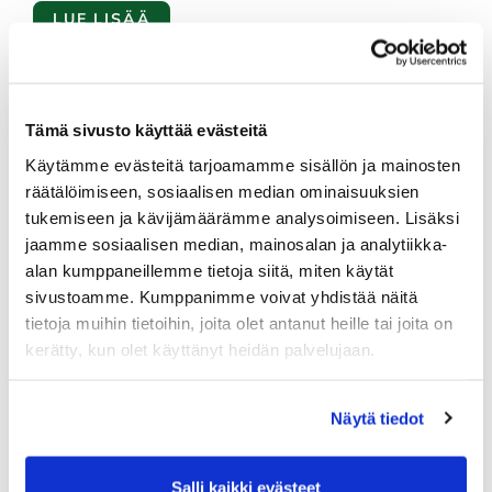
LUE LISÄÄ
Rauma Golfin junnut kisailemassa
Harjattulassa ja Salossa
Tämä sivusto käyttää evästeitä
AJANKOHTAISTA
JUNIORIT
|
20.05.2025 08:32
Käytämme evästeitä tarjoamamme sisällön ja mainosten
räätälöimiseen, sosiaalisen median ominaisuuksien
LUE LISÄÄ
tukemiseen ja kävijämäärämme analysoimiseen. Lisäksi
jaamme sosiaalisen median, mainosalan ja analytiikka-
alan kumppaneillemme tietoja siitä, miten käytät
Tosissaan muttei totisesti!
sivustoamme. Kumppanimme voivat yhdistää näitä
AJANKOHTAISTA
|
09.05.2025 10:44
tietoja muihin tietoihin, joita olet antanut heille tai joita on
kerätty, kun olet käyttänyt heidän palvelujaan.
LUE LISÄÄ
Näytä tiedot
Rauma Golf junnujen kesäkauden
päätöstilaisuus
Salli kaikki evästeet