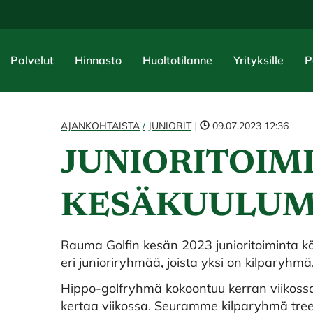
Palvelut
Hinnasto
Huoltotilanne
Yrityksille
P
AJANKOHTAISTA
JUNIORIT
|
09.07.2023 12:36
JUNIORITOIM
KESÄKUULUM
Rauma Golfin kesän 2023 junioritoiminta k
eri junioriryhmää, joista yksi on kilparyhmä
Hippo-golfryhmä kokoontuu kerran viikossa. 
kertaa viikossa. Seuramme kilparyhmä tr