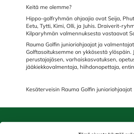
Keitä me olemme?
Hippo-golfryhmän ohjaajia ovat Seija, Phutta
Eetu, Tytti, Kimi, Olli, ja Juhis. Draiverit-r
Kilparyhmän valmennuksesta vastaavat Sak
Rauma Golfin junioriohjaajat ja valmentajat o
Golftasoituksemme on ykkösestä ylöspäin
perustajajäsen, varhaiskasvatuksen, opetus
jääkiekkovalmentaja, hiihdonopettaja, entine
Kesäterveisin Rauma Golfin junioriohjaajat
Caddiemaster
Ra