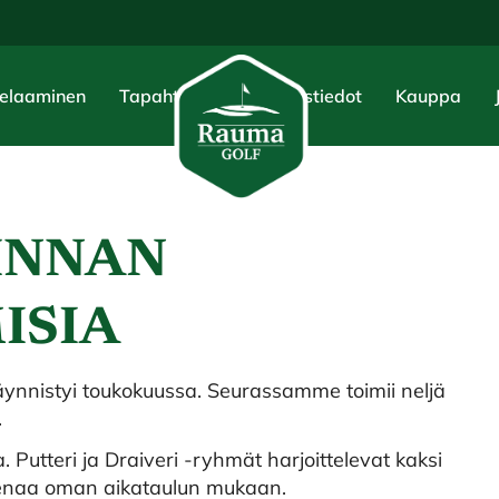
elaaminen
Tapahtumat
Yhteystiedot
Kauppa
INNAN
ISIA
äynnistyi toukokuussa. Seurassamme toimii neljä
.
Putteri ja Draiveri -ryhmät harjoittelevat kaksi
eenaa oman aikataulun mukaan.