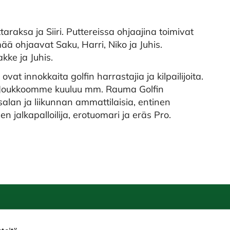
raksa ja Siiri. Puttereissa ohjaajina toimivat
yhmää ohjaavat Saku, Harri, Niko ja Juhis.
ke ja Juhis.
vat innokkaita golfin harrastajia ja kilpailijoita.
. Joukkoomme kuuluu mm. Rauma Golfin
alan ja liikunnan ammattilaisia, entinen
n jalkapalloilija, erotuomari ja eräs Pro.
uma Golf
Seuraa meitä