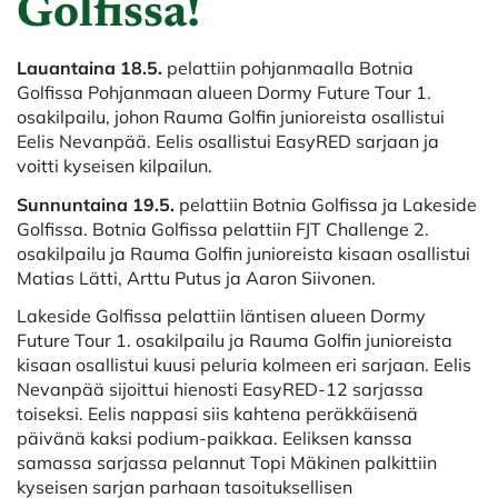
Golfissa!
Lauantaina 18.5.
pelattiin pohjanmaalla Botnia
Golfissa Pohjanmaan alueen Dormy Future Tour 1.
osakilpailu, johon Rauma Golfin junioreista osallistui
Eelis Nevanpää. Eelis osallistui EasyRED sarjaan ja
voitti kyseisen kilpailun.
Sunnuntaina 19.5.
pelattiin Botnia Golfissa ja Lakeside
Golfissa. Botnia Golfissa pelattiin FJT Challenge 2.
osakilpailu ja Rauma Golfin junioreista kisaan osallistui
Matias Lätti, Arttu Putus ja Aaron Siivonen.
Lakeside Golfissa pelattiin läntisen alueen Dormy
Future Tour 1. osakilpailu ja Rauma Golfin junioreista
kisaan osallistui kuusi peluria kolmeen eri sarjaan. Eelis
Nevanpää sijoittui hienosti EasyRED-12 sarjassa
toiseksi. Eelis nappasi siis kahtena peräkkäisenä
päivänä kaksi podium-paikkaa. Eeliksen kanssa
samassa sarjassa pelannut Topi Mäkinen palkittiin
kyseisen sarjan parhaan tasoituksellisen