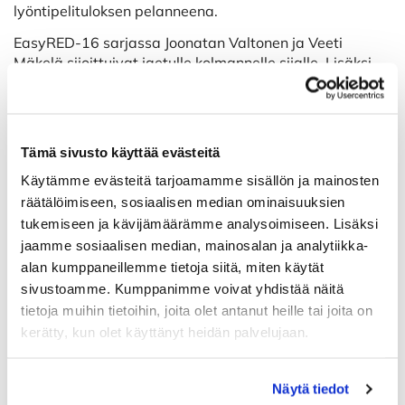
lyöntipelituloksen pelanneena.
EasyRED-16 sarjassa Joonatan Valtonen ja Veeti
Mäkelä sijoittuivat jaetulle kolmannelle sijalle. Lisäksi
Joonatan palkittiin parhaan tasoituksellisen
lyöntipelituloksen pelanneena.
18.5. Botnia Golf – Dormy Future Tour 1. Pohjanmaa
Tämä sivusto käyttää evästeitä
EasyRED: 1. Eelis Nevanpää
Käytämme evästeitä tarjoamamme sisällön ja mainosten
räätälöimiseen, sosiaalisen median ominaisuuksien
tukemiseen ja kävijämäärämme analysoimiseen. Lisäksi
19.5. Botnia Golf - FJT Challenge 2. Pohjanmaa
jaamme sosiaalisen median, mainosalan ja analytiikka-
Pojat:
alan kumppaneillemme tietoja siitä, miten käytät
T7. Arttu Putus
sivustoamme. Kumppanimme voivat yhdistää näitä
T7. Matia Lätti
tietoja muihin tietoihin, joita olet antanut heille tai joita on
kerätty, kun olet käyttänyt heidän palvelujaan.
17. Aaron Siivonen
Näytä tiedot
19.5. Lakeside Golf – Dormy Future Tour 1. Länsi