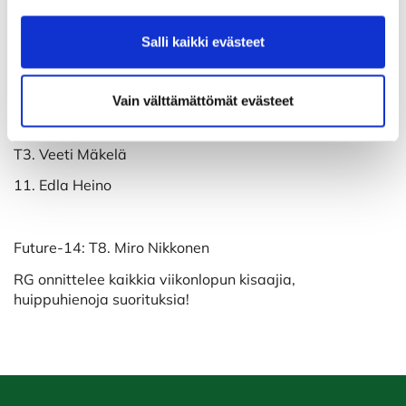
EasyRED-12: 2. Eelis Nevanpää
Salli kaikki evästeet
8. Topi Mäkinen (paras HCP-tulos)
Vain välttämättömät evästeet
EasyRED-16: T3. Joonatan Valtonen (paras HCP-tulos)
T3. Veeti Mäkelä
11. Edla Heino
Future-14: T8. Miro Nikkonen
RG onnittelee kaikkia viikonlopun kisaajia,
huippuhienoja suorituksia!