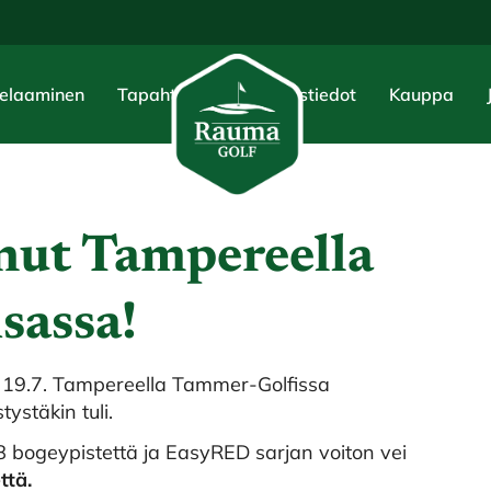
elaaminen
Tapahtumat
Yhteystiedot
Kauppa
nut Tampereella
sassa!
ui 19.7. Tampereella Tammer-Golfissa
ystäkin tuli.
8 bogeypistettä ja EasyRED sarjan voiton vei
ttä.