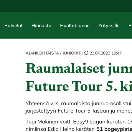
Palvelut
Hinnasto
Huoltotilanne
Yrityksille
P
AJANKOHTAISTA
JUNIORIT
|
23.07.2023 19:47
Raumalaiset jun
Future Tour 5. ki
Yhteensä viisi raumalaista junnua osallist
järjestettyyn Future Tour 5. kisaan ja menest
Topi Mäkinen voitti Easy9 sarjan keräten 1
nimiinsä Edla Heino keräten
51 bogeypiste