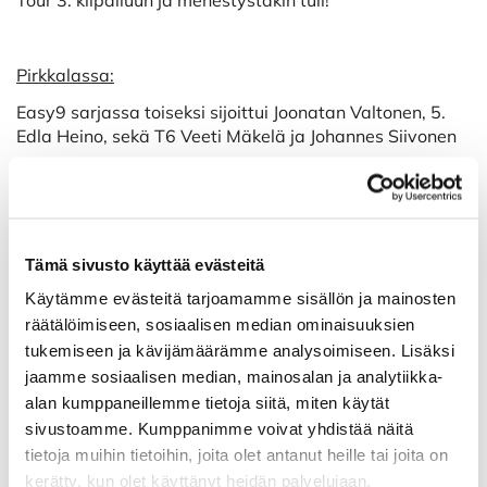
Pirkkalassa:
Easy9 sarjassa toiseksi sijoittui Joonatan Valtonen, 5.
Edla Heino, sekä T6 Veeti Mäkelä ja Johannes Siivonen
EasyRED: T11 Miro Nikkonen ja Eelis Nevanpää T14
Nokialla:
Tämä sivusto käyttää evästeitä
Easy9: Topi Mäkinen sijoittui neljänneksi
Käytämme evästeitä tarjoamamme sisällön ja mainosten
EasyRED: 7. Edla Heino, T8 Miro Nikkonen ja T11 Eelis
räätälöimiseen, sosiaalisen median ominaisuuksien
Nevanpää.
tukemiseen ja kävijämäärämme analysoimiseen. Lisäksi
jaamme sosiaalisen median, mainosalan ja analytiikka-
EasyRED SCR: voittaja Miro Nikkonen
alan kumppaneillemme tietoja siitä, miten käytät
sivustoamme. Kumppanimme voivat yhdistää näitä
tietoja muihin tietoihin, joita olet antanut heille tai joita on
kerätty, kun olet käyttänyt heidän palvelujaan.