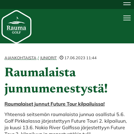
Na
Na
AJANKOHTAISTA
JUNIORIT
|
17.06.2023 11:44
Raumalaista
junnumenestystä!
Raumalaiset junnut Future Tour kilpailuissa!
Yhteensä seitsemän raumalaista junnua osallistui 5.6.
Golf Pirkkalassa järjestettyyn Future Touri 2. kilpailuun,
ja kuusi 13.6. Nokia River Golfissa järjestettyyn Future
Tour 3. kilpailuun ja menestystäkin tuli!