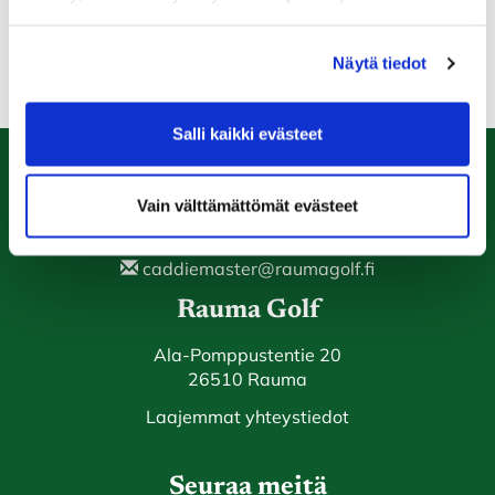
RG onnittelee Joonatania, Miroa ja kaikkia
osallistuneita!
Näytä tiedot
Salli kaikki evästeet
Caddiemaster
Vain välttämättömät evästeet
0447974813
caddiemaster@raumagolf.fi
Rauma Golf
Ala-Pomppustentie 20
26510 Rauma
Laajemmat yhteystiedot
Seuraa meitä