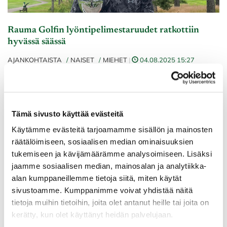
Rauma Golfin lyöntipelimestaruudet ratkottiin
hyvässä säässä
AJANKOHTAISTA
NAISET
MIEHET
|
04.08.2025 15:27
LUE LISÄÄ
Lisää uutisia
Tämä sivusto käyttää evästeitä
Käytämme evästeitä tarjoamamme sisällön ja mainosten
räätälöimiseen, sosiaalisen median ominaisuuksien
tukemiseen ja kävijämäärämme analysoimiseen. Lisäksi
jaamme sosiaalisen median, mainosalan ja analytiikka-
alan kumppaneillemme tietoja siitä, miten käytät
YHTEYSTIEDOT
sivustoamme. Kumppanimme voivat yhdistää näitä
tietoja muihin tietoihin, joita olet antanut heille tai joita on
kerätty, kun olet käyttänyt heidän palvelujaan.